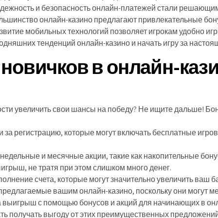
адежность и безопасность онлайн-платежей стали решающи
Большинство онлайн-казино предлагают привлекательные бон
азвитие мобильных технологий позволяет игрокам удобно игр
годняшних тенденций онлайн-казино и начать игру за настоя
 новичков в онлайн-кази
сти увеличить свои шансы на победу? Не ищите дальше! Бон
и за регистрацию, которые могут включать бесплатные игро
недельные и месячные акции, такие как накопительные бону
грыш, не тратя при этом слишком много денег.
олнение счета, которые могут значительно увеличить ваш б
 предлагаемые вашим онлайн-казино, поскольку они могут ме
на выигрыш с помощью бонусов и акций для начинающих в он
ать получать выгоду от этих преимущественных предложений