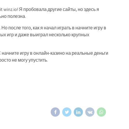
 winz.io! Я пробовала другие сайты, но здесь я
ьно полезна.
Но после того, как я начал играть в начните игру в
ых игр и даже выиграл несколько крупных
 С начните игру в онлайн-казино на реальные деньги
росто не могу упустить.