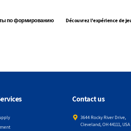
оветы по формированию
Découvrez l'expérience de jeu
ervices
Contact us
upply
3644 Rocky River Drive,
Cleveland, OH 44111, USA
pment