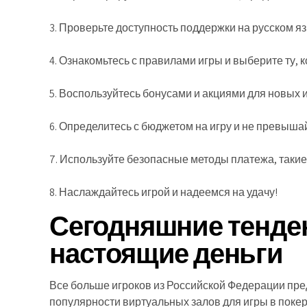
3. Проверьте доступность поддержки на русском я
4. Ознакомьтесь с правилами игры и выберите ту, 
5. Воспользуйтесь бонусами и акциями для новых 
6. Определитесь с бюджетом на игру и не превышай
7. Используйте безопасные методы платежа, такие
8. Наслаждайтесь игрой и надеемся на удачу!
Сегодняшние тенден
настоящие деньги
Все больше игроков из Российской Федерации пре
популярности виртуальных залов для игры в покер