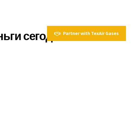
ньги сегодня!
Partner with TexAir Gases