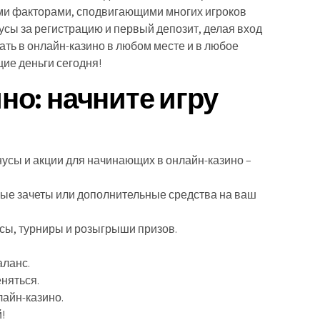
ми факторами, сподвигающими многих игроков
усы за регистрацию и первый депозит, делая вход
ать в онлайн-казино в любом месте и в любое
щие деньги сегодня!
но: начните игру
усы и акции для начинающих в онлайн-казино –
вые зачеты или дополнительные средства на ваш
сы, турниры и розыгрыши призов.
аланс.
няться.
лайн-казино.
!