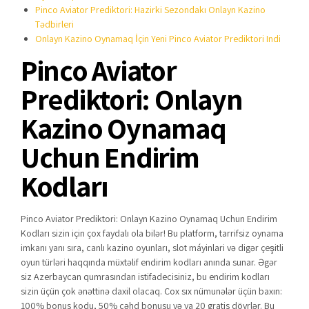
Pinco Aviator Prediktori: Hazirki Sezondakı Onlayn Kazino
Tədbirleri
Onlayn Kazino Oynamaq İçin Yeni Pinco Aviator Prediktori Indi
Pinco Aviator
Prediktori: Onlayn
Kazino Oynamaq
Uchun Endirim
Kodları
Pinco Aviator Prediktori: Onlayn Kazino Oynamaq Uchun Endirim
Kodları sizin için çox faydalı ola bilər! Bu platform, tarrifsiz oynama
imkanı yanı sıra, canlı kazino oyunları, slot máyinlari və digər çeşitli
oyun türləri haqqında müxtəlif endirim kodları anında sunar. Əgər
siz Azerbaycan qumrasından istifadecisiniz, bu endirim kodları
sizin üçün çok ənəttinə daxil olacaq. Çox sıx nümunələr üçün baxın:
100% bonus kodu, 50% cəhd bonusu və ya 20 gratis dövrlər. Bu