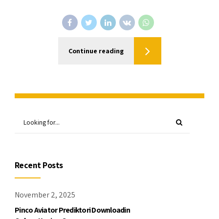
Continue reading
Recent Posts
November 2, 2025
Pinco Aviator Prediktori Downloadin