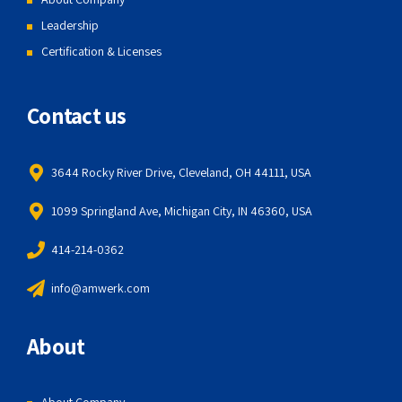
Leadership
Certification & Licenses
Contact us
3644 Rocky River Drive, Cleveland, OH 44111, USA
1099 Springland Ave, Michigan City, IN 46360, USA
414-214-0362
info@amwerk.com
About
About Company