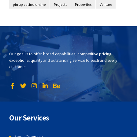
pin up casino online
Projects
Properties
Venture
Our goal is to offer broad capabilities, competitive pricing,
exceptional quality and outstanding service to each and every
customer.
Our Services
About Company