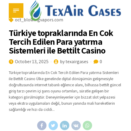
oct_blowingvapors.com
Türkiye topraklarında En Çok
Tercih Edilen Para yatırma
Sistemleri ile Bettilt Casino
October 13, 2025
by texairgases
0
Türkiye topraklarında En Çok Tercih Edilen Para yatırma Sistemleri
ile Bettilt Casino Ülke genelinde dijital dönüşümün gelişmesiyle
doğrultusunda internet tabanlı eğlence alanı, bilhassa bettilt güncel
giriş tarzı çevrim içi şans oyunu ortamları, süratle gelişen bir
kategori görülmüştür. Deneyimleyenler için bizzat slot yelpazesi
veya ekstra uygulamaları değil, bunun yanında mali hareketlerin
sağlamlığı ve hızı da ciddi...