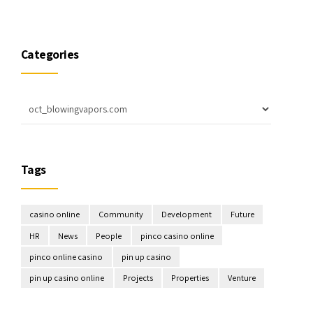
Categories
Tags
casino online
Community
Development
Future
HR
News
People
pinco casino online
pinco online casino
pin up casino
pin up casino online
Projects
Properties
Venture