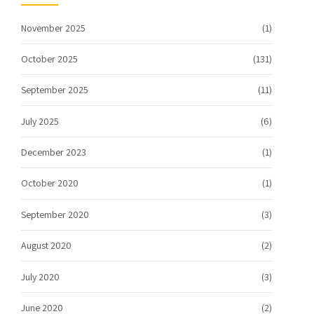
November 2025
(1)
October 2025
(131)
September 2025
(11)
July 2025
(6)
December 2023
(1)
October 2020
(1)
September 2020
(3)
August 2020
(2)
July 2020
(3)
June 2020
(2)